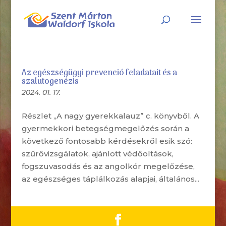
Az egészségügyi prevenció feladatait és a
szalutogenézis
2024. 01. 17.
Részlet „A nagy gyerekkalauz” c. könyvből. A
gyermekkori betegségmegelőzés során a
következő fontosabb kérdésekről esik szó:
szűrővizsgálatok, ajánlott védőoltások,
fogszuvasodás és az angolkór megelőzése,
az egészséges táplálkozás alapjai, általános...