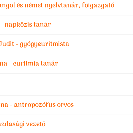
 angol és német nyelvtanár, főigazgató
 - napközis tanár
udit - gyógyeuritmista
na - euritmia tanár
na - antropozófus orvos
azdasági vezető