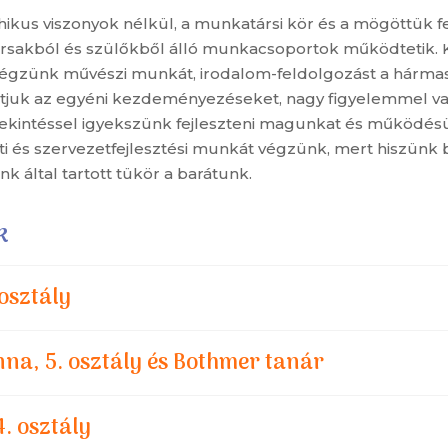
chikus viszonyok nélkül, a munkatársi kör és a mögöttük 
rsakból és szülőkből álló munkacsoportok működtetik. 
 végzünk művészi munkát, irodalom-feldolgozást a hárma
tjuk az egyéni kezdeményezéseket, nagy figyelemmel v
tekintéssel igyekszünk fejleszteni magunkat és működés
i és szervezetfejlesztési munkát végzünk, mert hiszünk
k által tartott tükör a barátunk.
k
 osztály
na, 5. osztály és Bothmer tanár
4. osztály