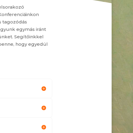
felsorakozó
Konferenciáinkon
s tagozódás
agyunk egymás iránt
ünket. Segítőinkkel
 benne, hogy egyedül