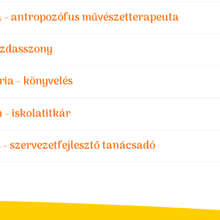
a - antropozófus művészetterapeuta
gazdasszony
ria - könyvelés
 - iskolatitkár
 - szervezetfejlesztő tanácsadó