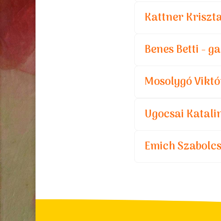
Kattner Kriszt
Benes Betti - 
Mosolygó Viktó
Ugocsai Katalin
Emich Szabolcs