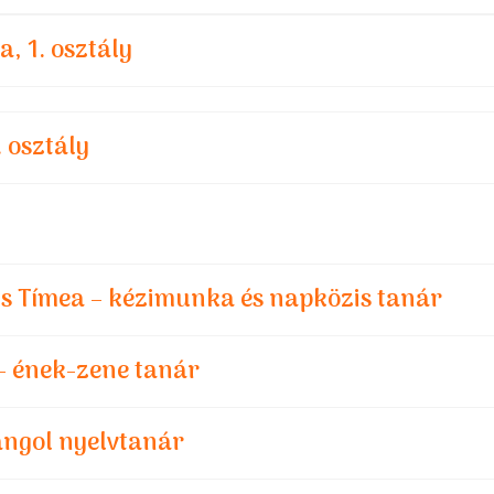
, 1. osztály
. osztály
s Tímea – kézimunka és napközis tanár
 - ének-zene tanár
 angol nyelvtanár