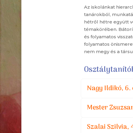
Az iskolánkat hierar
tanárokból, munkatá
hétről hétre együtt
témakörében. Bátorí
és folyamatos vissza
folyamatos önismeret
nem megy és a társun
Osztálytanító
Nagy Ildikó, 6.
Mester Zsuzsan
Szalai Szilvia, 