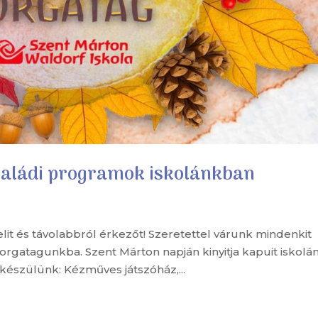
saládi programok iskolánkban
it és távolabbról érkezőt! Szeretettel várunk mindenkit
orgatagunkba. Szent Márton napján kinyitja kapuit iskolá
készülünk: Kézműves játszóház,...