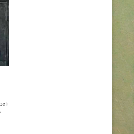
tel!
y