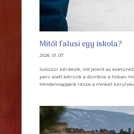
Mitől falusi egy iskola?
2026. 01. 07.
Sokszor kérdezik, mit jelent az esetünkben
perc alatt kiérünk a dombra, a hóban mon
Mindennapjaink része a minket körülve