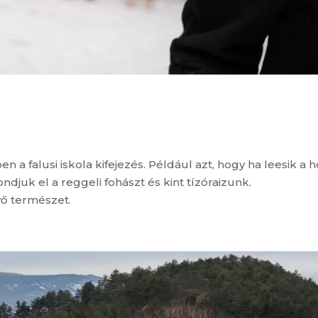
 a falusi iskola kifejezés. Például azt, hogy ha leesik a h
djuk el a reggeli fohászt és kint tízóraizunk.
vő természet.