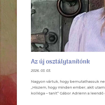
Az új osztálytanítónk
2026. 03. 03.
Nagyon vártuk, hogy bemutathassuk nekte
„Hiszem, hogy minden ember, akit utamba
kolléga – tanít” Gábor Adrienn a leendő e