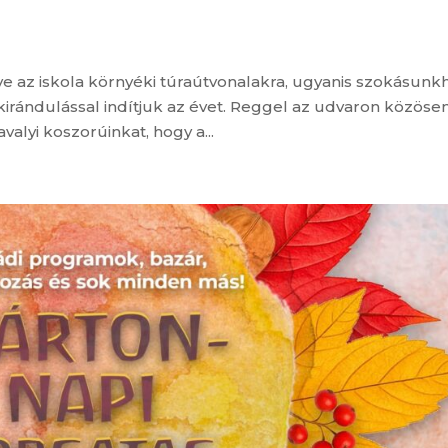
etve az iskola környéki túraútvonalakra, ugyanis szokásunk
 kirándulással indítjuk az évet. Reggel az udvaron közöse
valyi koszorúinkat, hogy a...