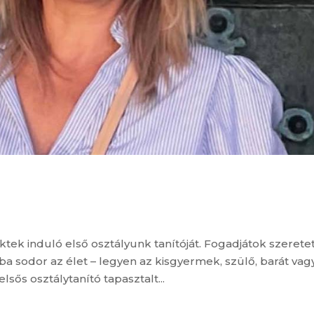
k induló első osztályunk tanítóját. Fogadjátok szeretet
 sodor az élet – legyen az kisgyermek, szülő, barát vag
lsős osztálytanító tapasztalt...