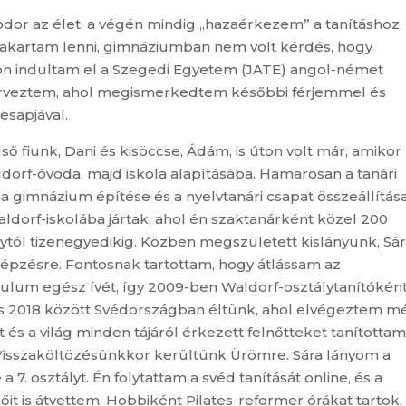
dor az élet, a végén mindig „hazaérkezem” a tanításhoz.
 akartam lenni, gimnáziumban nem volt kérdés, hogy
ton indultam el a Szegedi Egyetem (JATE) angol-német
szerveztem, ahol megismerkedtem későbbi férjemmel és
sapjával.
 fiunk, Dani és kisöccse, Ádám, is úton volt már, amikor
rf-óvoda, majd iskola alapításába. Hamarosan a tanári
 a gimnázium építése és a nyelvtanári csapat összeállítás
aldorf-iskolába jártak, ahol én szaktanárként közel 200
tól tizenegyedikig. Közben megszületett kislányunk, Sára
képzésre. Fontosnak tartottam, hogy átlássam az
ulum egész ívét, így 2009-ben Waldorf-osztálytanítókén
s 2018 között Svédországban éltünk, ahol elvégeztem m
 és a világ minden tájáról érkezett felnőtteket tanítottam
Visszaköltözésünkkor kerültünk Ürömre. Sára lányom a
7. osztályt. Én folytattam a svéd tanítását online, és a
it is átvettem. Hobbiként Pilates-reformer órákat tartok,