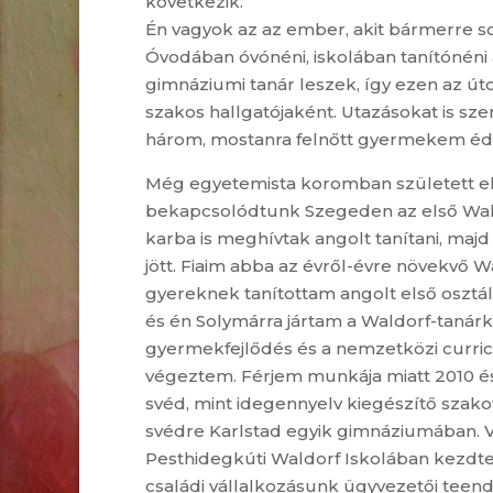
következik.
Én vagyok az az ember, akit bármerre so
Óvodában óvónéni, iskolában tanítónéni
gimnáziumi tanár leszek, így ezen az ú
szakos hallgatójaként. Utazásokat is 
három, mostanra felnőtt gyermekem éde
Még egyetemista koromban született első
bekapcsolódtunk Szegeden az első Waldo
karba is meghívtak angolt tanítani, majd
jött. Fiaim abba az évről-évre növekvő W
gyereknek tanítottam angolt első osztály
és én Solymárra jártam a Waldorf-tanár
gyermekfejlődés és a nemzetközi curric
végeztem. Férjem munkája miatt 2010 é
svéd, mint idegennyelv kiegészítő szakot
svédre Karlstad egyik gimnáziumában. 
Pesthidegkúti Waldorf Iskolában kezdte a 
családi vállalkozásunk ügyvezetői teendő