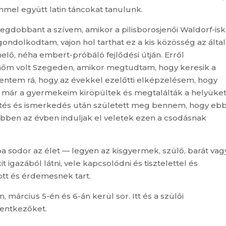
mel együtt latin táncokat tanulunk.
egdobbant a szívem, amikor a pilisborosjenői Waldorf-isk
gondolkodtam, vajon hol tarthat ez a kis közösség az ált
elő, néha embert-próbáló fejlődési útján. Erről
anőm volt Szegeden, amikor megtudtam, hogy keresik a
bentem rá, hogy az évekkel ezelőtti elképzelésem, hogy
or már a gyermekeim kiröpültek és megtalálták a helyüket
getés és ismerkedés után született meg bennem, hogy eb
bben az évben induljak el veletek ezen a csodásnak
 sodor az élet — legyen az kisgyermek, szülő, barát vag
t igazából látni, vele kapcsolódni és tisztelettel és
tott és érdemesnek tart.
, március 5-én és 6-án kerül sor. Itt és a szülői
lentkezőket.