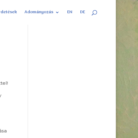
rdetések
Adományozás
EN
DE
tel!
y
ása