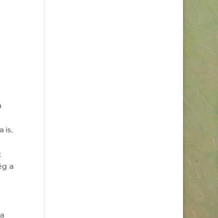
a
 is,
t
ég a
 a