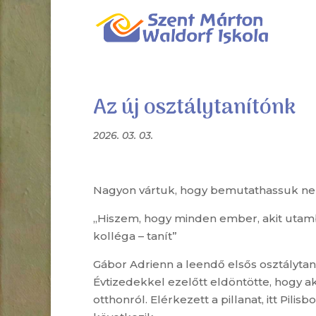
Az új osztálytanítónk
2026. 03. 03.
Nagyon vártuk, hogy bemutathassuk nekte
„Hiszem, hogy minden ember, akit utamba
kolléga – tanít”
Gábor Adrienn a leendő elsős osztálytaní
Évtizedekkel ezelőtt eldöntötte, hogy a
otthonról. Elérkezett a pillanat, itt Pi