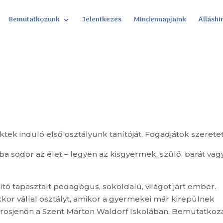
Bemutatkozunk
Jelentkezés
Mindennapjaink
Álláshi
k induló első osztályunk tanítóját. Fogadjátok szeretet
 sodor az élet – legyen az kisgyermek, szülő, barát vag
tó tapasztalt pedagógus, sokoldalú, világot járt ember.
kkor vállal osztályt, amikor a gyermekei már kirepülnek
lisborosjenőn a Szent Márton Waldorf Iskolában. Bemutatkoz