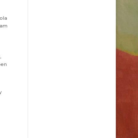
ola
alam
,
ben
y