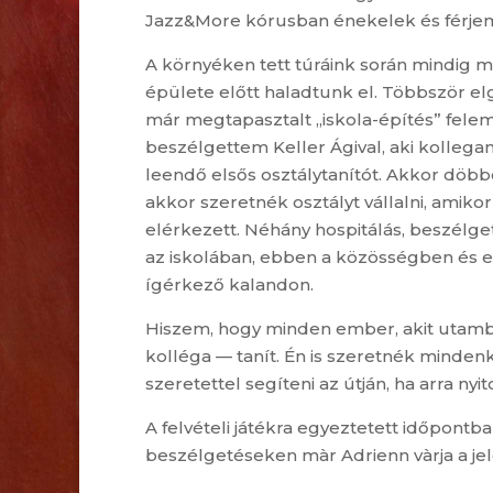
Jazz&More kórusban énekelek és férjem
A környéken tett túráink során mindig m
épülete előtt haladtunk el. Többször el
már megtapasztalt „iskola-építés” felem
beszélgettem Keller Ágival, aki kolleg
leendő elsős osztálytanítót. Akkor döb
akkor szeretnék osztályt vállalni, amik
elérkezett. Néhány hospitálás, beszél
az iskolában, ebben a közösségben és e
ígérkező kalandon.
Hiszem, hogy minden ember, akit utamba
kolléga — tanít. Én is szeretnék mindenki
szeretettel segíteni az útján, ha arra nyi
A felvételi játékra egyeztetett időpontban
beszélgetéseken màr Adrienn vàrja a je