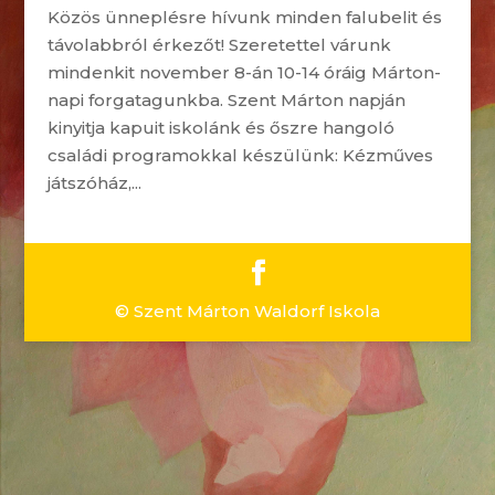
Közös ünneplésre hívunk minden falubelit és
távolabbról érkezőt! Szeretettel várunk
mindenkit november 8-án 10-14 óráig Márton-
napi forgatagunkba. Szent Márton napján
kinyitja kapuit iskolánk és őszre hangoló
családi programokkal készülünk: Kézműves
játszóház,...
© Szent Márton Waldorf Iskola