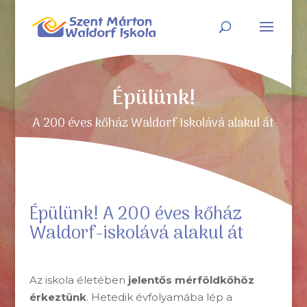
Épülünk!
A 200 éves kőház Waldorf Iskolává alakul át
Épülünk! A 200 éves kőház
Waldorf-iskolává alakul át
Az iskola életében
jelentős mérföldkőhöz
érkeztünk
. Hetedik évfolyamába lép a