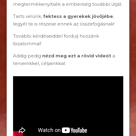
megtermékenyítsék a emberiség további útját.
Tarts velünk,
fektess a gyerekek jövőjébe
,
legyél te is részese ennek az összefogásnak!
További kérdéseiddel fordulj hozzánk
bizalommal!
Addig pedig
nézd meg ezt a rövid videót
a
terveinkkel, céljainkkal: