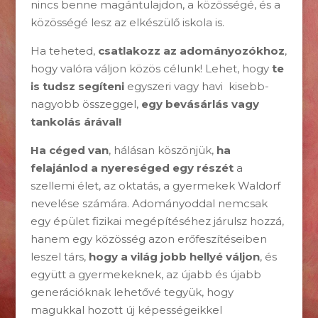
nincs benne magántulajdon, a közösségé, és a
közösségé lesz az elkészülő iskola is.
Ha teheted,
csatlakozz az adományozókhoz
,
hogy valóra váljon közös célunk! Lehet, hogy
te
is tudsz segíteni
egyszeri vagy havi kisebb-
nagyobb összeggel,
egy bevásárlás vagy
tankolás árával!
Ha céged van
, hálásan köszönjük,
ha
felajánlod a nyereséged egy részét
a
szellemi élet, az oktatás, a gyermekek Waldorf
nevelése számára. Adományoddal nemcsak
egy épület fizikai megépítéséhez járulsz hozzá,
hanem egy közösség azon erőfeszítéseiben
leszel társ,
hogy a világ jobb hellyé váljon
, és
együtt a gyermekeknek, az újabb és újabb
generációknak lehetővé tegyük, hogy
magukkal hozott új képességeikkel