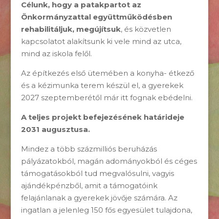
Célunk, hogy a patakpartot az
Önkormányzattal együttműködésben
rehabilitáljuk, megújítsuk
, és közvetlen
kapcsolatot alakítsunk ki vele mind az utca,
mind az iskola felől.
Az építkezés első ütemében a konyha- étkező
és a kézimunka terem készül el, a gyerekek
2027 szeptemberétől már itt fognak ebédelni.
A teljes projekt befejezésének határideje
2031 augusztusa.
Mindez a több százmilliós beruházás
pályázatokból, magán adományokból és céges
támogatásokból tud megvalósulni, vagyis
ajándékpénzből, amit a támogatóink
felajánlanak a gyerekek jövője számára. Az
ingatlan a jelenleg 150 fős egyesület tulajdona,