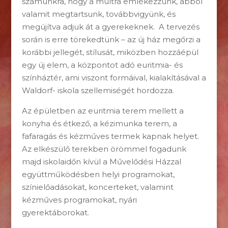
számunkra, hogy a múltra emlékezzünk, abból
valamit megtartsunk, továbbvigyünk, és
megújítva adjuk át a gyerekeknek. A tervezés
során is erre törekedtünk – az új ház megőrzi a
korábbi jellegét, stílusát, miközben hozzáépül
egy új elem, a központot adó euritmia- és
színháztér, ami viszont formáival, kialakításával a
Waldorf- iskola szellemiségét hordozza.
Az épületben az euritmia terem mellett a
konyha és étkező, a kézimunka terem, a
fafaragás és kézműves termek kapnak helyet.
Az elkészülő terekben örömmel fogadunk
majd iskolaidőn kívül a Művelődési Házzal
együttműködésben helyi programokat,
színielőadásokat, koncerteket, valamint
kézműves programokat, nyári
gyerektáborokat.