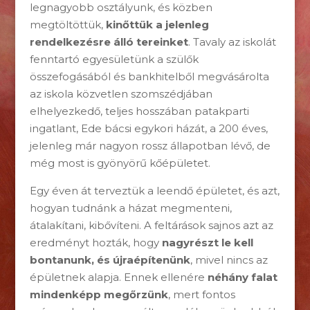
legnagyobb osztályunk, és közben
megtöltöttük,
kinőttük a jelenleg
rendelkezésre álló tereinket
. Tavaly az iskolát
fenntartó egyesületünk a szülők
összefogásából és bankhitelből megvásárolta
az iskola közvetlen szomszédjában
elhelyezkedő, teljes hosszában patakparti
ingatlant, Ede bácsi egykori házát, a 200 éves,
jelenleg már nagyon rossz állapotban lévő, de
még most is gyönyörű kőépületet.
Egy éven át terveztük a leendő épületet, és azt,
hogyan tudnánk a házat megmenteni,
átalakítani, kibővíteni. A feltárások sajnos azt az
eredményt hozták, hogy
nagyrészt le kell
bontanunk, és újraépítenünk
, mivel nincs az
épületnek alapja. Ennek ellenére
néhány falat
mindenképp megőrzünk
, mert fontos