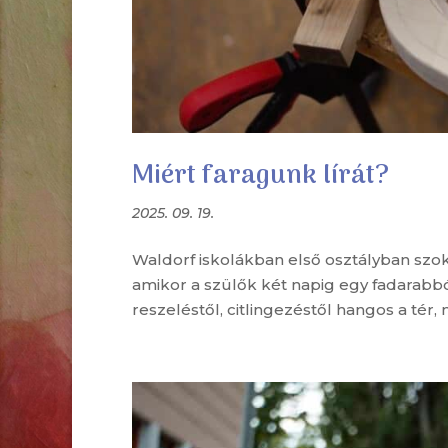
Miért faragunk lírát?
2025. 09. 19.
Waldorf iskolákban első osztályban szok
amikor a szülők két napig egy fadarab
reszeléstől, citlingezéstől hangos a tér, 