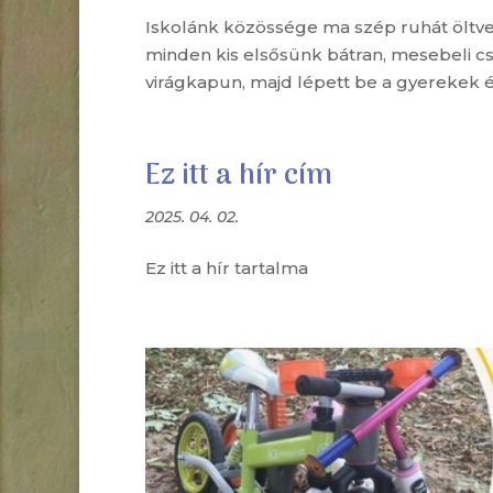
Iskolánk közössége ma szép ruhát öltve, 
minden kis elsősünk bátran, mesebeli cs
virágkapun, majd lépett be a gyerekek é
Ez itt a hír cím
2025. 04. 02.
Ez itt a hír tartalma