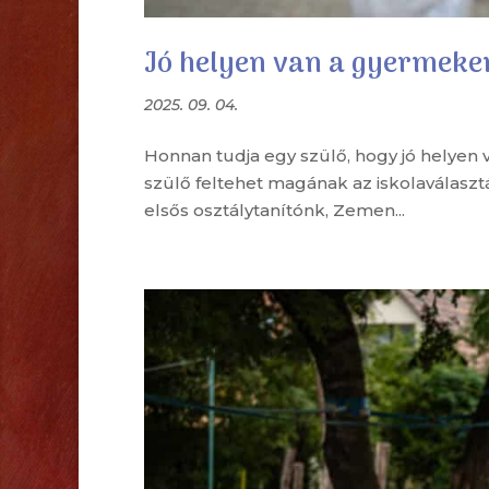
Jó helyen van a gyermek
2025. 09. 04.
Honnan tudja egy szülő, hogy jó helyen 
szülő feltehet magának az iskolaválasztá
elsős osztálytanítónk, Zemen...