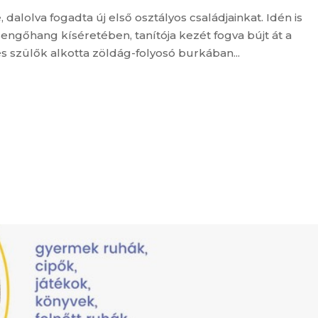
dalolva fogadta új első osztályos családjainkat. Idén is
engőhang kíséretében, tanítója kezét fogva bújt át a
s szülők alkotta zöldág-folyosó burkában...