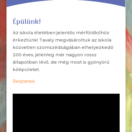
Épülünk!
Az iskola életében jelentős mérföldkőhöz
érkeztünk! Tavaly megvásároltuk az iskola
közvetlen szomszédságában elhelyezkedő
200 éves, jelenleg már nagyon rossz
állapotban lévő, de még most is gyönyörű
kőépületet.
Részletek