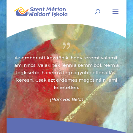
{
Az ember ott kezdődik, hogy teremt valamit,
ami nincs. Valakinek lenni a semmiből. Nem a
legkisebb, hanem a legnagyobb ellenállást
keresni. Csak azt érdemes megcsinálni, ami
lehetetlen.
(Hamvas Béla)