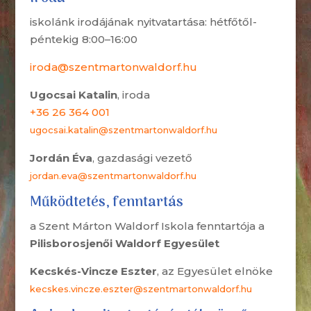
iskolánk irodájának nyitvatartása: hétfőtől-
péntekig 8:00–16:00
iroda@szentmartonwaldorf.hu
Ugocsai Katalin
, iroda
+36 26 364 001
ugocsai.katalin@szentmartonwaldorf.hu
Jordán Éva
, gazdasági vezető
jordan.eva@szentmartonwaldorf.hu
Működtetés, fenntartás
a Szent Márton Waldorf Iskola fenntartója a
Pilisborosjenői Waldorf Egyesület
Kecskés-Vincze Eszter
, az Egyesület elnöke
kecskes.vincze.eszter@szentmartonwaldorf.hu