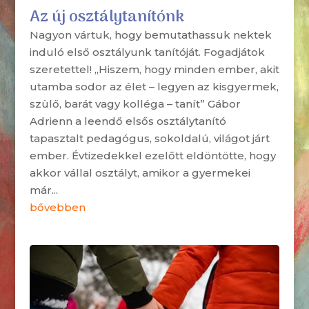
Az új osztálytanítónk
Nagyon vártuk, hogy bemutathassuk nektek
induló első osztályunk tanítóját. Fogadjátok
szeretettel! „Hiszem, hogy minden ember, akit
utamba sodor az élet – legyen az kisgyermek,
szülő, barát vagy kolléga – tanít” Gábor
Adrienn a leendő elsős osztálytanító
tapasztalt pedagógus, sokoldalú, világot járt
ember. Évtizedekkel ezelőtt eldöntötte, hogy
akkor vállal osztályt, amikor a gyermekei
már...
bővebben