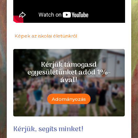
Képek az iskolai életünkről
Kérjük támogasd
egyesületünket adód 1%-
ával!
Adományozás
Kérjük, segíts minket!