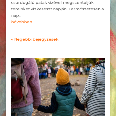
csordogáló patak vizével megszenteljük
tereinket vízkereszt napján. Természetesen a
nap...
bővebben
« Régebbi bejegyzések