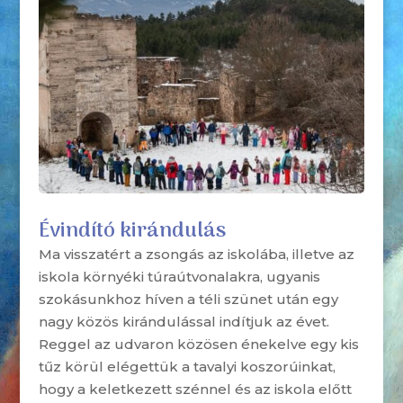
Évindító kirándulás
Ma visszatért a zsongás az iskolába, illetve az
iskola környéki túraútvonalakra, ugyanis
szokásunkhoz híven a téli szünet után egy
nagy közös kirándulással indítjuk az évet.
Reggel az udvaron közösen énekelve egy kis
tűz körül elégettük a tavalyi koszorúinkat,
hogy a keletkezett szénnel és az iskola előtt