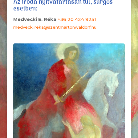
Az iroda nyitvatartásán túl, sürgős
esetben:
Medvecki E. Réka
+36 20 424 9251
medvecki.reka@szentmartonwaldorf.hu