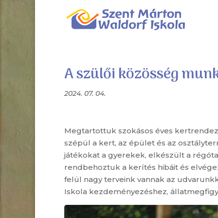
A szülői közösség munká
2024. 07. 04.
Megtartottuk szokásos éves kertrendez
szépül a kert, az épület és az osztályter
játékokat a gyerekek, elkészült a régóta
rendbehoztuk a kerítés hibáit és elvégez
felül nagy terveink vannak az udvarunkk
Iskola kezdeményezéshez, állatmegfigy