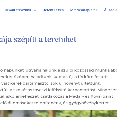
Bemutatkozunk
Jelentkezés
Mindennapjaink
Álláshi
ja szépíti a tereinket
ő napunkat, ugyanis nálunk a szülői közösség munkájáb
mek is. Szépen haladtunk: kaptak új, a térkőre festett
 várt kerékpártámasztó, sok új növényt ültettünk,
tük a szokásos tavaszi felfrissítő karbantartást. Mindeze
al: iskolaméhészet, csatlakozás a Madár- és Rovarbarát
elő állomásokat telepítenénk, és gyógynövénykertet.