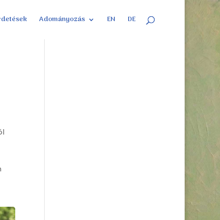
rdetések
Adományozás
EN
DE
ól
n