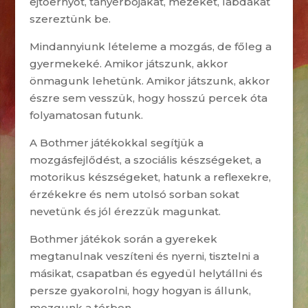
ejtőernyőt, tányérbójákat, mezeket, labdákat
szereztünk be.
Mindannyiunk lételeme a mozgás, de főleg a
gyermekeké. Amikor játszunk, akkor
önmagunk lehetünk. Amikor játszunk, akkor
észre sem vesszük, hogy hosszú percek óta
folyamatosan futunk.
A Bothmer játékokkal segítjük a
mozgásfejlődést, a szociális készségeket, a
motorikus készségeket, hatunk a reflexekre,
érzékekre és nem utolsó sorban sokat
nevetünk és jól érezzük magunkat.
Bothmer játékok során a gyerekek
megtanulnak veszíteni és nyerni, tisztelni a
másikat, csapatban és egyedül helytállni és
persze gyakorolni, hogy hogyan is állunk,
mozgunk a térben.