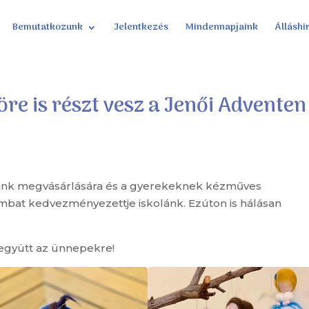
Bemutatkozunk
Jelentkezés
Mindennapjaink
Álláshi
öre is részt vesz a Jenői Adventen
ink megvásárlására és a gyerekeknek kézműves
ombat kedvezményezettje iskolánk. Ezúton is hálásan
együtt az ünnepekre!