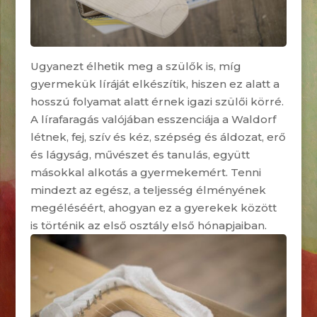
Ugyanezt élhetik meg a szülők is, míg
gyermekük líráját elkészítik, hiszen ez alatt a
hosszú folyamat alatt érnek igazi szülői körré.
A lírafaragás valójában esszenciája a Waldorf
létnek, fej, szív és kéz, szépség és áldozat, erő
és lágyság, művészet és tanulás, együtt
másokkal alkotás a gyermekemért. Tenni
mindezt az egész, a teljesség élményének
megéléséért, ahogyan ez a gyerekek között
is történik az első osztály első hónapjaiban.