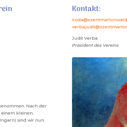
rein
Kontakt:
iroda@szentmartonwald
verba.judit@szentmarto
Judit Verba
Präsident des Vereins
rgenommen. Nach der
 einem kleinen,
ngarn) sind wir nun