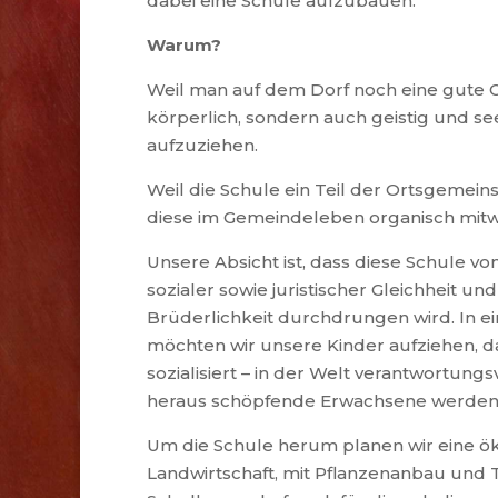
dabei eine Schule aufzubauen.
Warum?
Weil man auf dem Dorf noch eine gute C
körperlich, sondern auch geistig und s
aufzuziehen.
Weil die Schule ein Teil der Ortsgemeinsc
diese im Gemeindeleben organisch mitw
Unsere Absicht ist, dass diese Schule von 
sozialer sowie juristischer Gleichheit und
Brüderlichkeit durchdrungen wird. In 
möchten wir unsere Kinder aufziehen, da
sozialisiert – in der Welt verantwortungs
heraus schöpfende Erwachsene werden
Um die Schule herum planen wir eine ö
Landwirtschaft, mit Pflanzenanbau und T