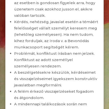
az esetben is gondosan figyelek arra, hogy
üzenetem csak azokhoz jusson el, akikre
valóban tartozik.
Kérdés, nehézség, javaslat esetén a témáért
felelősséget vállalt személyt keresem meg
(lehetőleg személyesen). Ha nem tudom,
kihez forduljak, az Iroda v. a Bevonódás
munkacsoport segítségét kérem.
Problémát, konfliktust írásban nem jelzek.
Konfliktust az adott személlyel
személyesen rendezem.
A beszélgetésekre készülök, kérdéseimet
és visszajelzéseimet igyekszem konstruktív
javaslatban megformálni.
A felém érkező visszajelzéseket fogadom
és átgondolom.
A mindennapi találkozások során nem