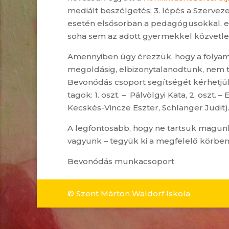
mediált beszélgetés; 3. lépés a Szervez
esetén elsősorban a pedagógusokkal, ese
soha sem az adott gyermekkel közvetle
Amennyiben úgy érezzük, hogy a folyamat
megoldásig, elbizonytalanodtunk, nem t
Bevonódás csoport segítségét kérhetjük
tagok: 1. oszt. – Pálvölgyi Kata, 2. oszt. 
Kecskés-Vincze Eszter, Schlanger Judit)
A legfontosabb, hogy ne tartsuk magunk
vagyunk – tegyük ki a megfelelő körben
Bevonódás munkacsoport
© Szent Márton Waldorf Iskola