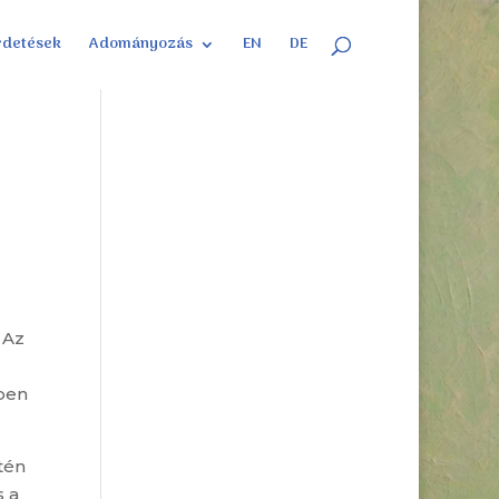
rdetések
Adományozás
EN
DE
 Az
yben
tén
s a