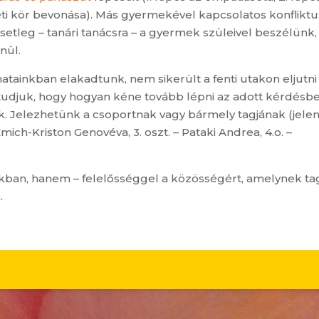
eti kör bevonása). Más gyermekével kapcsolatos konfliktu
tleg – tanári tanácsra – a gyermek szüleivel beszélünk,
nül.
ainkban elakadtunk, nem sikerült a fenti utakon eljutni
udjuk, hogy hogyan kéne tovább lépni az adott kérdésbe
. Jelezhetünk a csoportnak vagy bármely tagjának (jelen
– Emich-Kriston Genovéva, 3. oszt. – Pataki Andrea, 4.o. –
.
ban, hanem – felelősséggel a közösségért, amelynek tag
.