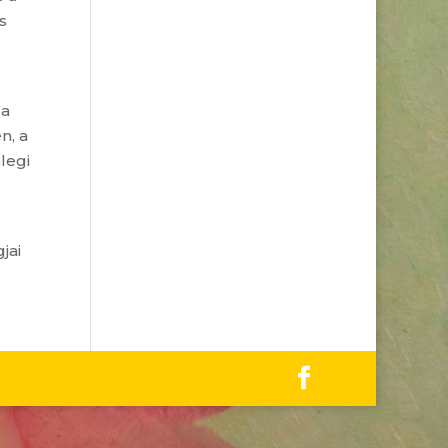
s
 a
n, a
legi
jai