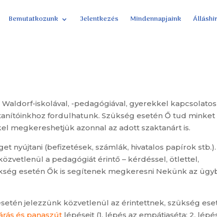
Bemutatkozunk
Jelentkezés
Mindennapjaink
Álláshi
 Waldorf-iskolával, -pedagógiával, gyerekkel kapcsolatos
ytanítóinkhoz fordulhatunk. Szükség esetén Ő tud minket
kel megkereshetjük azonnal az adott szaktanárt is.
t nyújtani (befizetések, számlák, hivatalos papírok stb.).
zvetlenül a pedagógiát érintő – kérdéssel, ötlettel,
Szükség esetén Ők is segítenek megkeresni Nekünk az üg
esetén jelezzünk közvetlenül az érintettnek, szükség ese
járás és panaszút
lépéseit (1. lépés az empátiaséta; 2. lépé