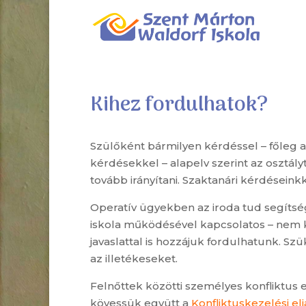
Kihez fordulhatok?
Szülőként bármilyen kérdéssel – főleg a
kérdésekkel – alapelv szerint az osztál
tovább irányítani. Szaktanári kérdéseink
Operatív ügyekben az iroda tud segítsége
iskola működésével kapcsolatos – nem kö
javaslattal is hozzájuk fordulhatunk. 
az illetékeseket.
Felnőttek közötti személyes konfliktus 
kövessük együtt a
Konfliktuskezelési el